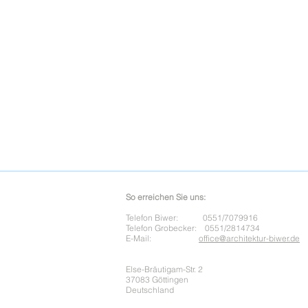
So erreichen Sie uns:
Telefon Biwer: 0551/7079916
Telefon Grobecker: 0551/2814734
E-Mail:
office@architektur-biwer.de
Else-Bräutigam-Str. 2
37083 Göttingen
Deutschland