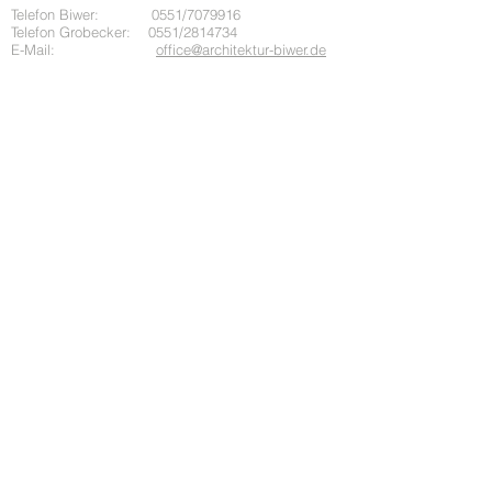
Telefon Biwer: 0551/7079916
Telefon Grobecker: 0551/2814734
E-Mail:
office@architektur-biwer.de
Else-Bräutigam-Str. 2
37083 Göttingen
Deutschland
Copyright © 2022 P. Biwer | Architekturbüro Biwer
Impressum
Datenschutzerklärung