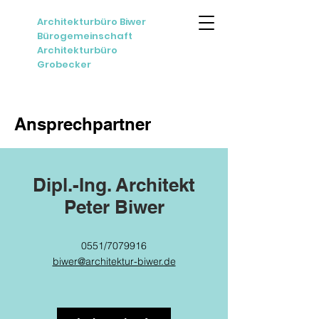
Architekturbüro Biwer
Bürogemeinschaft
Architekturbüro
Grobecker
Ansprechpartner
Dipl.-Ing. Architekt
Peter Biwer
0551/7079916
biwer@architektur-biwer.de